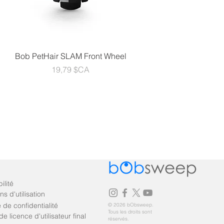
Aperçu rapide
l
Bob PetHair SLAM Front Wheel
Prix
19,79 $CA
ilité
ns d'utilisation
e de confidentialité
© 2026 bObsweep.
Tous les droits sont
de licence d'utilisateur final
réservés.