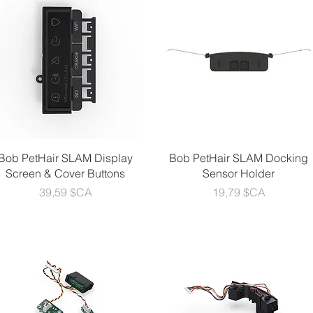
Aperçu rapide
Aperçu rapide
Bob PetHair SLAM Display
Bob PetHair SLAM Docking
Screen & Cover Buttons
Sensor Holder
Prix
Prix
39,59 $CA
19,79 $CA