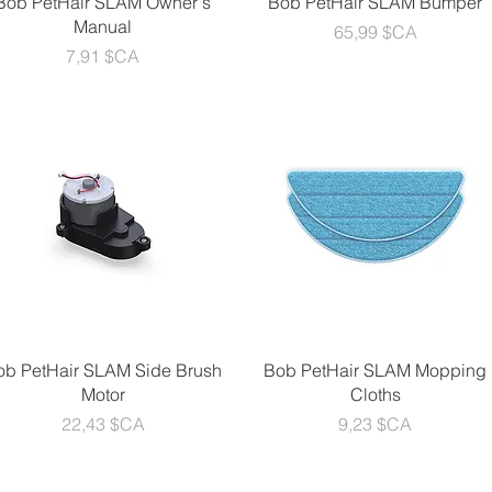
Bob PetHair SLAM Owner's
Bob PetHair SLAM Bumper
Manual
Prix
65,99 $CA
Prix
7,91 $CA
Aperçu rapide
Aperçu rapide
ob PetHair SLAM Side Brush
Bob PetHair SLAM Mopping
Motor
Cloths
Prix
Prix
22,43 $CA
9,23 $CA