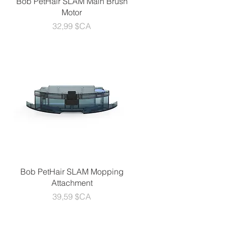
Bob PetHair SLAM Main Brush
Motor
Prix
32,99 $CA
Aperçu rapide
Bob PetHair SLAM Mopping
Attachment
Prix
39,59 $CA