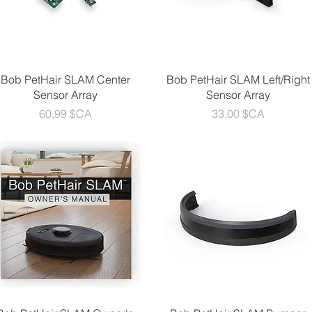
Aperçu rapide
Aperçu rapide
Bob PetHair SLAM Center
Bob PetHair SLAM Left/Right
Sensor Array
Sensor Array
Prix
Prix
60,99 $CA
33,00 $CA
Aperçu rapide
Aperçu rapide