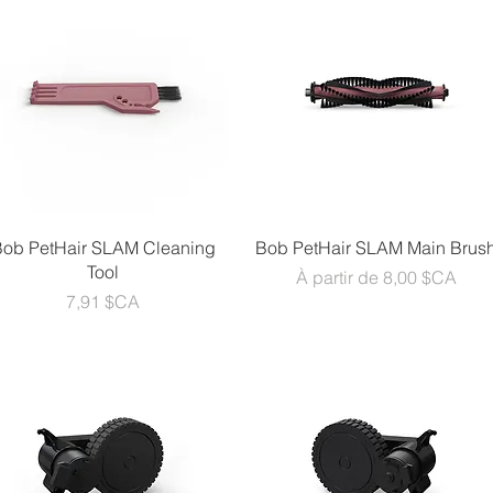
Aperçu rapide
Aperçu rapide
Bob PetHair SLAM Cleaning
Bob PetHair SLAM Main Brus
Tool
Prix promotionnel
À partir de
8,00 $CA
Prix
7,91 $CA