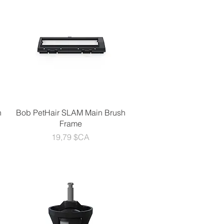
Aperçu rapide
h
Bob PetHair SLAM Main Brush
Frame
Prix
19,79 $CA