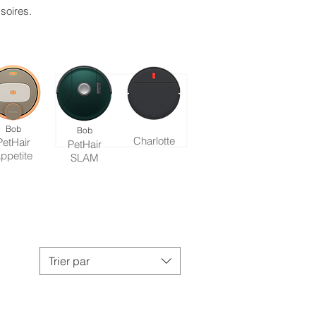
soires.
Bob
Bob
Charlotte
PetHair
PetHair
ppetite
SLAM
Trier par