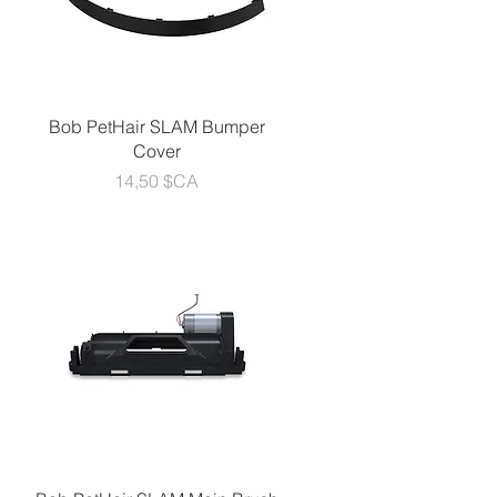
Aperçu rapide
Bob PetHair SLAM Bumper
Cover
Prix
14,50 $CA
Aperçu rapide