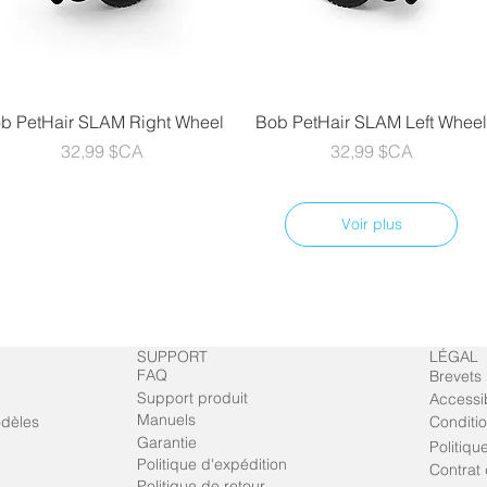
Aperçu rapide
Aperçu rapide
b PetHair SLAM Right Wheel
Bob PetHair SLAM Left Whee
Prix
Prix
32,99 $CA
32,99 $CA
Voir plus
SUPPORT
LÉGAL
FAQ
Brevets
Support produit
Accessib
Manuels
odèles
Conditio
Garantie
Politiqu
Politique d'expédition
Contrat 
Politique de retour