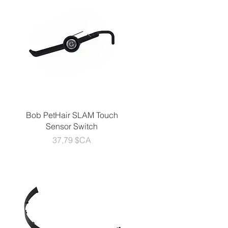
Aperçu rapide
Bob PetHair SLAM Touch
Sensor Switch
Prix
37,79 $CA