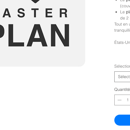
(couv
Le
p
de 2 
Tout en u
tranquill
États-U
Sélecti
Sélect
Quantité