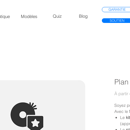
GARANTIE
Quiz
Blog
tique
Modèles
SOUTIEN
Plan
À partir
Soyez pr
Avec le 
Le
ki
(app
Le
pl