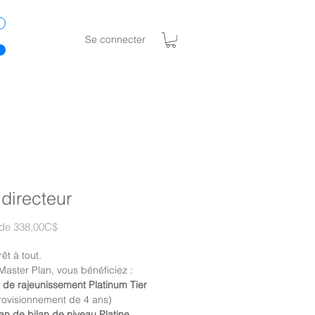
Se connecter
 directeur
Prix
 de
338,00C$
promotionnel
êt à tout.
Master Plan, vous bénéficiez :
t de rajeunissement Platinum Tier
rovisionnement de 4 ans)
an de bilan de niveau Platine