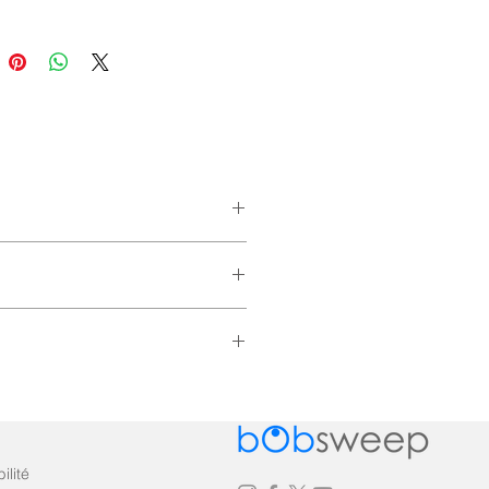
bles.
ilité