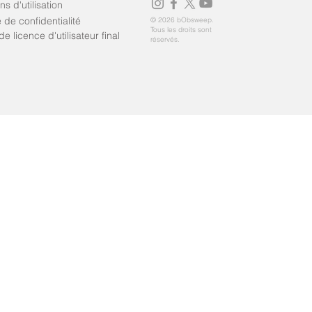
ns d'utilisation
e de confidentialité
© 2026 bObsweep.
Tous les droits sont
de licence d'utilisateur final
réservés.
 Bob PetHair Appetite