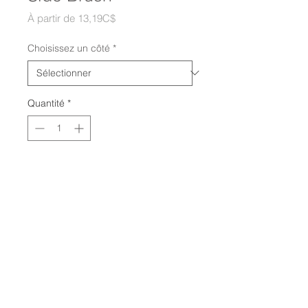
Prix
À partir de
13,19C$
promotionnel
Choisissez un côté
*
Quantité
*
Ajouter au panier
© 2026 bObsweep.
Tous les droits sont