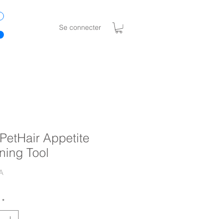
Se connecter
PetHair Appetite
ning Tool
Prix
A
*